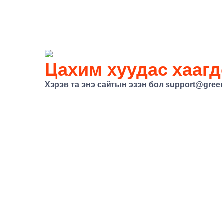
Цахим хуудас хаагд
Хэрэв та энэ сайтын эзэн бол support@gree